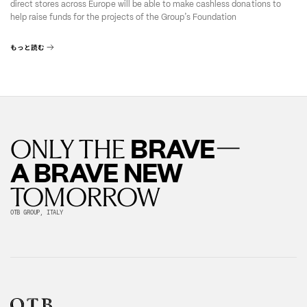
direct stores across Europe will be able to make cashless donations to
’
help raise funds for the projects of the Group
s Foundation
もっと読む
—
BRAVE
ONLY THE
A BRAVE NEW
TOMORROW
OTB GROUP, ITALY