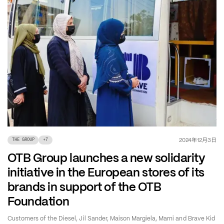
年
月
日
2024
12
3
THE GROUP
+
7
OTB Group launches a new solidarity
initiative in the European stores of its
brands in support of the OTB
Foundation
Customers of the Diesel, Jil Sander, Maison Margiela, Marni and Brave Kid