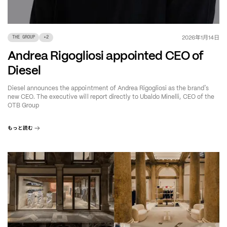
年
月
日
2026
1
14
THE GROUP
+
2
Andrea Rigogliosi appointed CEO of
Diesel
’
Diesel announces the appointment of Andrea Rigogliosi as the brand
s
new CEO. The executive will report directly to Ubaldo Minelli, CEO of the
OTB Group
もっと読む