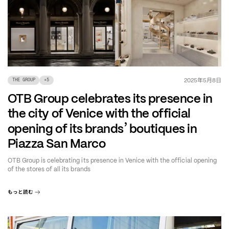
年
月
日
2025
5
8
THE GROUP
+
5
OTB Group celebrates its presence in
the city of Venice with the official
’
opening of its brands
boutiques in
Piazza San Marco
OTB Group is celebrating its presence in Venice with the official opening
of the stores of all its brands
もっと読む