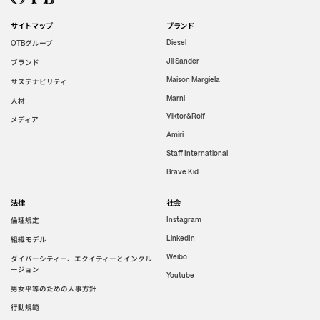
サイトマップ
ブランド
グループ
Diesel
OTB
Jil Sander
ブランド
Maison Margiela
サステナビリティ
Marni
人材
Viktor&Rolf
メディア
Amiri
Staff International
Brave Kid
法律
社会
倫理規定
Instagram
LinkedIn
組織モデル
Weibo
ダイバーシティー、エクイティーとインクル
ージョン
Youtube
男女平等のための人事方針
行動規範