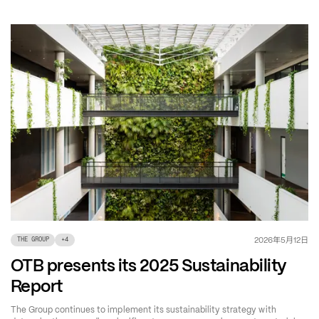
年
月
日
2026
5
12
THE GROUP
+
4
OTB presents its 2025 Sustainability
Report
The Group continues to implement its sustainability strategy with