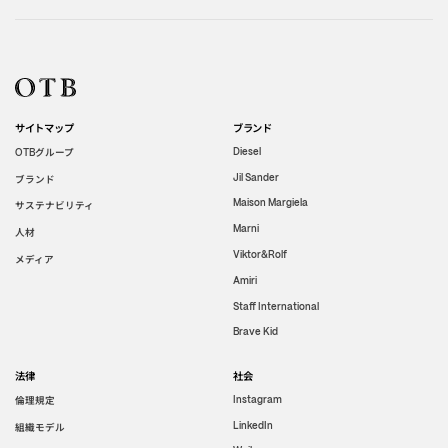
サイトマップ
ブランド
グループ
Diesel
OTB
Jil Sander
ブランド
Maison Margiela
サステナビリティ
Marni
人材
Viktor&Rolf
メディア
Amiri
Staff International
Brave Kid
法律
社会
倫理規定
Instagram
LinkedIn
組織モデル