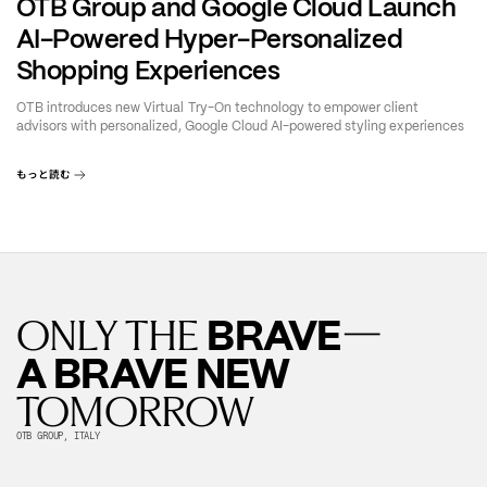
OTB Group and Google Cloud Launch
AI-Powered Hyper-Personalized
Shopping Experiences
OTB introduces new Virtual Try-On technology to empower client
advisors with personalized, Google Cloud AI-powered styling experiences
もっと読む
—
BRAVE
ONLY THE
A BRAVE NEW
TOMORROW
OTB GROUP, ITALY