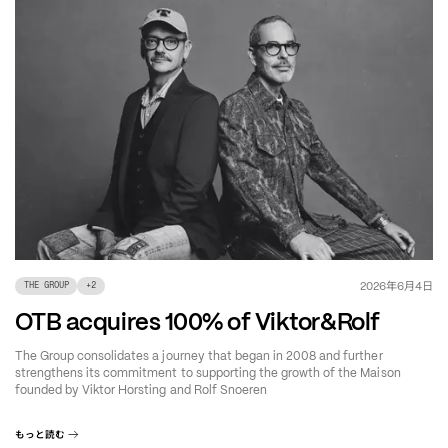
年
月
日
2026
6
4
THE GROUP
+
2
OTB acquires 100% of Viktor&Rolf
The Group consolidates a journey that began in 2008 and further
strengthens its commitment to supporting the growth of the Maison
founded by Viktor Horsting and Rolf Snoeren
もっと読む