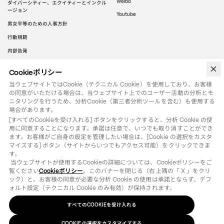
Weibo
ダイバーシティー、エクイティーとインクル
ージョン
Youtube
男女平等のための人事方針
行動規範
内部告発
Cookieポリシー
WeChat
当ウェブサイトではCookie（テクニカル Cookie）を使用しており、お客様
の同意がいただける場合は、当ウェブサイト上でのユーザー活動の分析とモ
ニタリングを行うため、分析Cookie（第三者分析ツールを含む）も使用する
場合があります。
[すべてのCookieを受け入れる] ボタンをクリックすると、分析 Cookie の使
用に同意することになります。承諾は任意で、いつでも取り消すことができ
ます。お客様がご自身の設定を管理したい場合は、[Cookie の選択をカスタ
マイズする] ボタン（サイトからいつでもアクセス可能）をクリックできま
す。

 当ウェブサイトが使用するCookieの詳細については、Cookieポリシーをご
覧ください
Cookieポリシー
。このバナーを閉じる（右上隅の「 X 」をクリ
ック）と、お客様の同意が必要な分析 Cookie の使用は承諾とならず、デフ
ォルト設定（テクニカル Cookie のみ有効）が保持されます。
すべてのCOOKIEを受け入れる
法律用語
クッキーポリシー
の選択をカスタマイズする
COOKIE
©
2026
OTB SPA - ALL RIGHTS RESERVED - VAT IT01571110244
COOKIE の選択をカスタマイズする