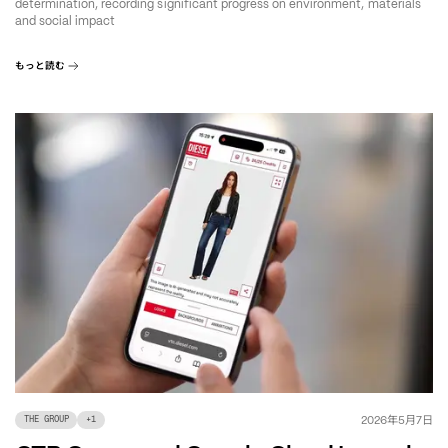
determination, recording significant progress on environment, materials
and social impact
もっと読む
年
月
日
2026
5
7
THE GROUP
+
1