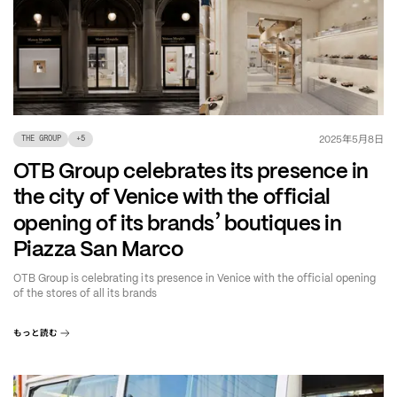
年
月
日
2025
5
8
THE GROUP
+
5
OTB Group celebrates its presence in
the city of Venice with the official
’
opening of its brands
boutiques in
Piazza San Marco
OTB Group is celebrating its presence in Venice with the official opening
of the stores of all its brands
もっと読む