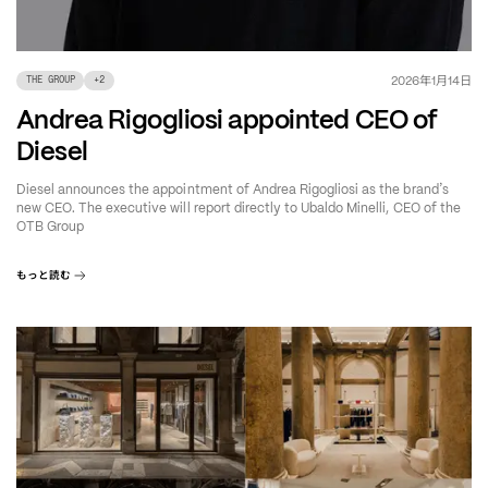
年
月
日
2026
1
14
THE GROUP
+
2
Andrea Rigogliosi appointed CEO of
Diesel
’
Diesel announces the appointment of Andrea Rigogliosi as the brand
s
new CEO. The executive will report directly to Ubaldo Minelli, CEO of the
OTB Group
もっと読む