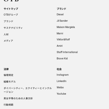
サイトマップ
ブランド
グループ
Diesel
OTB
Jil Sander
ブランド
Maison Margiela
サステナビリティ
Marni
人材
Viktor&Rolf
メディア
Amiri
Staff International
Brave Kid
法律
社会
倫理規定
Instagram
LinkedIn
組織モデル
Weibo
ダイバーシティー、エクイティーとインクル
ージョン
Youtube
男女平等のための人事方針
行動規範