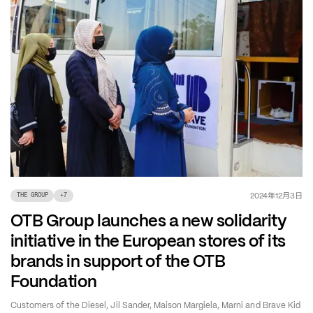
年
月
日
2024
12
3
THE GROUP
+
7
OTB Group launches a new solidarity
initiative in the European stores of its
brands in support of the OTB
Foundation
Customers of the Diesel, Jil Sander, Maison Margiela, Marni and Brave Kid