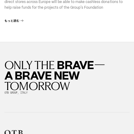
direct stores across Europe will be able to make cashless donations to
’
help raise funds for the projects of the Group
s Foundation
もっと読む
—
BRAVE
ONLY THE
A BRAVE NEW
TOMORROW
OTB GROUP, ITALY