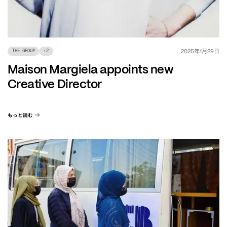
年
月
日
2025
1
29
THE GROUP
+
2
Maison Margiela appoints new
Creative Director
もっと読む