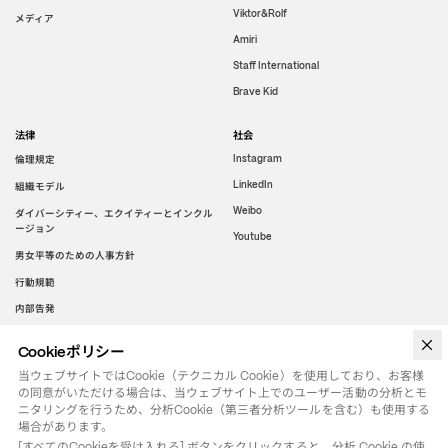
Viktor&Rolf
メディア
Amiri
Staff International
Brave Kid
法律
社会
倫理規定
Instagram
LinkedIn
組織モデル
Weibo
ダイバーシティー、エクイティーとインクル
ージョン
Youtube
男女平等のための人事方針
行動規範
内部告発
Cookieポリシー
WeChat
当ウェブサイトではCookie（テクニカル Cookie）を使用しており、お客様
の同意がいただける場合は、当ウェブサイト上でのユーザー活動の分析とモ
ニタリングを行うため、分析Cookie（第三者分析ツールを含む）も使用する
場合があります。
[すべてのCookieを受け入れる] ボタンをクリックすると、分析 Cookie の使