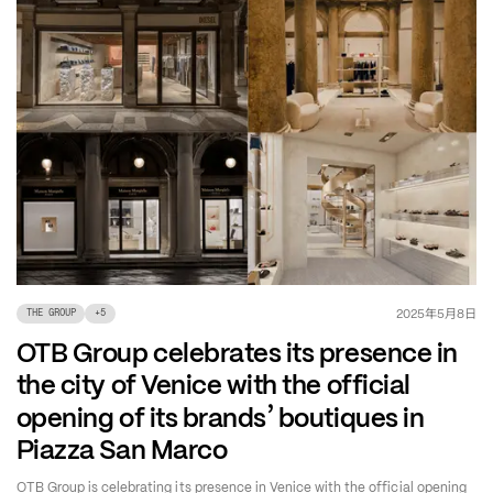
年
月
日
2025
5
8
THE GROUP
+
5
OTB Group celebrates its presence in
the city of Venice with the official
’
opening of its brands
boutiques in
Piazza San Marco
OTB Group is celebrating its presence in Venice with the official opening