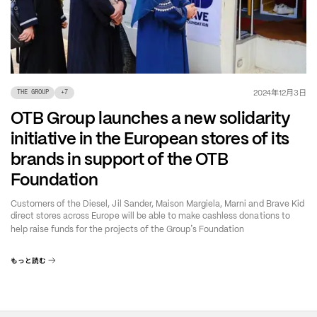
年
月
日
2024
12
3
THE GROUP
+
7
OTB Group launches a new solidarity
initiative in the European stores of its
brands in support of the OTB
Foundation
Customers of the Diesel, Jil Sander, Maison Margiela, Marni and Brave Kid
direct stores across Europe will be able to make cashless donations to
’
help raise funds for the projects of the Group
s Foundation
もっと読む