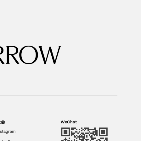
RROW
社会
WeChat
nstagram