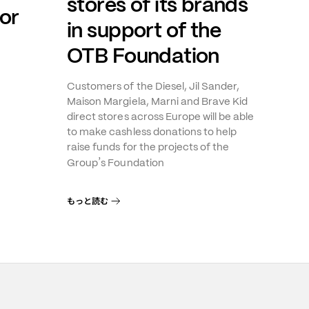
stores of its brands
or
in support of the
OTB Foundation
Customers of the Diesel, Jil Sander,
Maison Margiela, Marni and Brave Kid
direct stores across Europe will be able
to make cashless donations to help
raise funds for the projects of the
’
Group
s Foundation
もっと読む