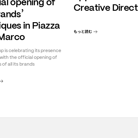
ial opening of
Creative Direct
’
brands
iques in Piazza
もっと読む
Marco
 is celebrating its presence
with the official opening of
 of all its brands