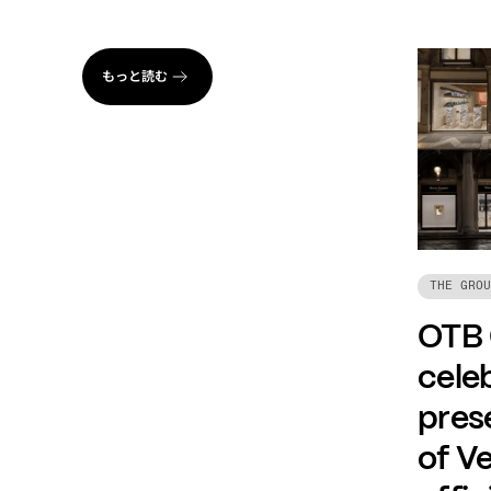
もっと読む
THE GROU
OTB
celeb
prese
of Ve