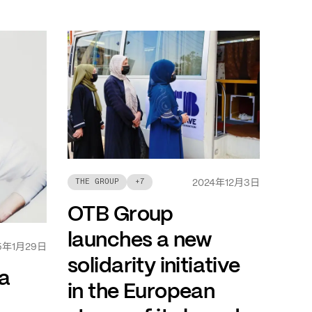
年
月
日
THE GROUP
+
7
2024
12
3
OTB Group
launches a new
年
月
日
5
1
29
solidarity initiative
a
in the European