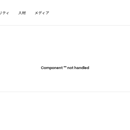
リティ
人材
メディア
Component "
" not handled