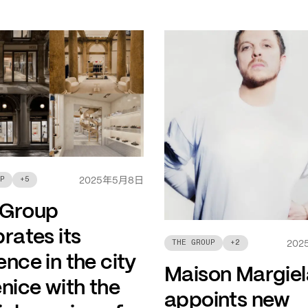
年
月
日
P
+
5
2025
5
8
 Group
rates its
THE GROUP
+
2
202
nce in the city
Maison Margiel
nice with the
appoints new