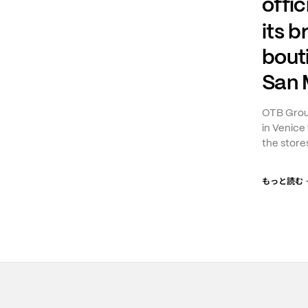
offic
its 
bout
San 
OTB Group
in Venice 
the stores
もっと読む