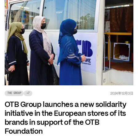
年
月
日
2024
12
3
THE GROUP
+
7
OTB Group launches a new solidarity
initiative in the European stores of its
brands in support of the OTB
Foundation