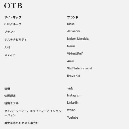
サイトマップ
ブランド
グループ
Diesel
OTB
Jil Sander
ブランド
Maison Margiela
サステナビリティ
Marni
人材
Viktor&Rolf
メディア
Amiri
Staff International
Brave Kid
法律
社会
倫理規定
Instagram
LinkedIn
組織モデル
Weibo
ダイバーシティー、エクイティーとインクル
ージョン
Youtube
男女平等のための人事方針