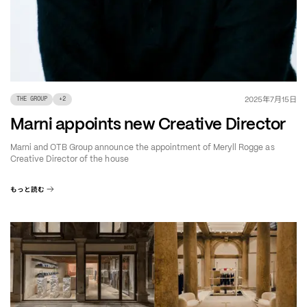
年
月
日
2025
7
15
THE GROUP
+
2
Marni appoints new Creative Director
Marni and OTB Group announce the appointment of Meryll Rogge as
Creative Director of the house
もっと読む