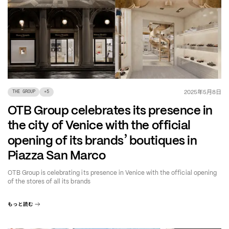
年
月
日
2025
5
8
THE GROUP
+
5
OTB Group celebrates its presence in
the city of Venice with the official
’
opening of its brands
boutiques in
Piazza San Marco
OTB Group is celebrating its presence in Venice with the official opening
of the stores of all its brands
もっと読む