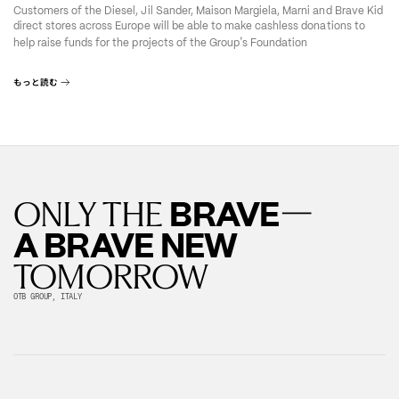
Customers of the Diesel, Jil Sander, Maison Margiela, Marni and Brave Kid
direct stores across Europe will be able to make cashless donations to
’
help raise funds for the projects of the Group
s Foundation
もっと読む
—
BRAVE
ONLY THE
A BRAVE NEW
TOMORROW
OTB GROUP, ITALY