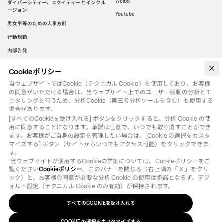
Weibo
ダイバーシティー、エクイティーとインクル
ージョン
Youtube
男女平等のための人事方針
行動規範
内部告発
Cookieポリシー
WeChat
当ウェブサイトではCookie（テクニカル Cookie）を使用しており、お客様
の同意がいただける場合は、当ウェブサイト上でのユーザー活動の分析とモ
ニタリングを行うため、分析Cookie（第三者分析ツールを含む）も使用する
場合があります。
[すべてのCookieを受け入れる] ボタンをクリックすると、分析 Cookie の使
用に同意することになります。承諾は任意で、いつでも取り消すことができ
ます。お客様がご自身の設定を管理したい場合は、[Cookie の選択をカスタ
マイズする] ボタン（サイトからいつでもアクセス可能）をクリックできま
す。

 当ウェブサイトが使用するCookieの詳細については、Cookieポリシーをご
覧ください
Cookieポリシー
。このバナーを閉じる（右上隅の「 X 」をクリ
ック）と、お客様の同意が必要な分析 Cookie の使用は承諾とならず、デフ
ォルト設定（テクニカル Cookie のみ有効）が保持されます。
すべてのCOOKIEを受け入れる
法律用語
クッキーポリシー
の選択をカスタマイズする
COOKIE
©
2026
OTB SPA - ALL RIGHTS RESERVED - VAT IT01571110244
COOKIE の選択をカスタマイズする