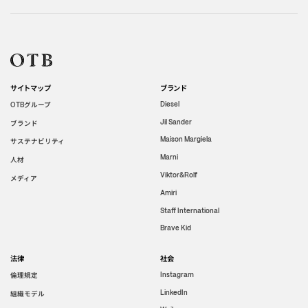
サイトマップ
ブランド
グループ
Diesel
OTB
Jil Sander
ブランド
Maison Margiela
サステナビリティ
Marni
人材
Viktor&Rolf
メディア
Amiri
Staff International
Brave Kid
法律
社会
倫理規定
Instagram
LinkedIn
組織モデル