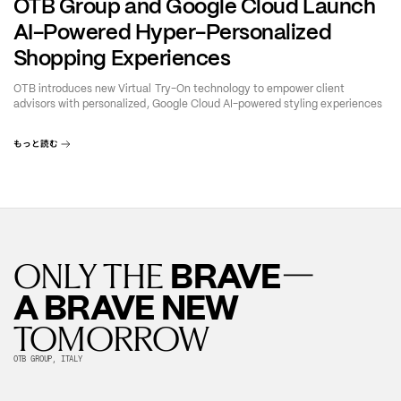
OTB Group and Google Cloud Launch
AI-Powered Hyper-Personalized
Shopping Experiences
OTB introduces new Virtual Try-On technology to empower client
advisors with personalized, Google Cloud AI-powered styling experiences
もっと読む
—
BRAVE
ONLY THE
A BRAVE NEW
TOMORROW
OTB GROUP, ITALY