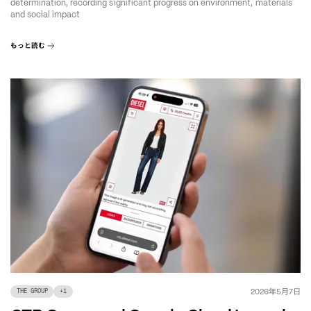
determination, recording significant progress on environment, materials
and social impact
もっと読む
年
月
日
2026
5
7
THE GROUP
+
1