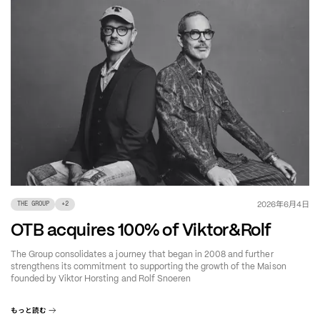
年
月
日
2026
6
4
THE GROUP
+
2
OTB acquires 100% of Viktor&Rolf
The Group consolidates a journey that began in 2008 and further
strengthens its commitment to supporting the growth of the Maison
founded by Viktor Horsting and Rolf Snoeren
もっと読む