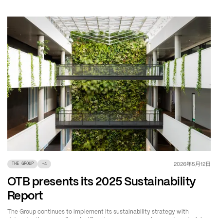
年
月
日
2026
5
12
THE GROUP
+
4
OTB presents its 2025 Sustainability
Report
The Group continues to implement its sustainability strategy with