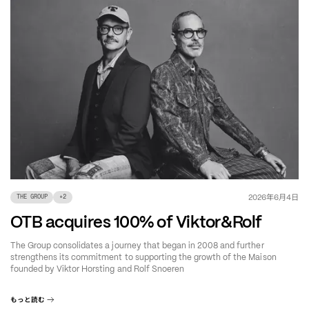
年
月
日
2026
6
4
THE GROUP
+
2
OTB acquires 100% of Viktor&Rolf
The Group consolidates a journey that began in 2008 and further
strengthens its commitment to supporting the growth of the Maison
founded by Viktor Horsting and Rolf Snoeren
もっと読む