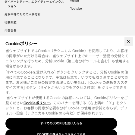
Weibo
ダイバーシティー、エクイティーとインクル
ージョン
Youtube
男女平等のための人事方針
行動規範
内部告発
Cookieポリシー
WeChat
当ウェブサイトではCookie（テクニカル Cookie）を使用しており、お客様
の同意がいただける場合は、当ウェブサイト上でのユーザー活動の分析とモ
ニタリングを行うため、分析Cookie（第三者分析ツールを含む）も使用する
場合があります。
[すべてのCookieを受け入れる] ボタンをクリックすると、分析 Cookie の使
用に同意することになります。承諾は任意で、いつでも取り消すことができ
ます。お客様がご自身の設定を管理したい場合は、[Cookie の選択をカスタ
マイズする] ボタン（サイトからいつでもアクセス可能）をクリックできま
す。

 当ウェブサイトが使用するCookieの詳細については、Cookieポリシーをご
覧ください
Cookieポリシー
。このバナーを閉じる（右上隅の「 X 」をクリ
ック）と、お客様の同意が必要な分析 Cookie の使用は承諾とならず、デフ
ォルト設定（テクニカル Cookie のみ有効）が保持されます。
すべてのCOOKIEを受け入れる
法律用語
クッキーポリシー
の選択をカスタマイズする
COOKIE
©
2026
OTB SPA - ALL RIGHTS RESERVED - VAT IT01571110244
COOKIE の選択をカスタマイズする