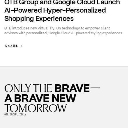
OTB Group and Google Cloud Launch
AI-Powered Hyper-Personalized
Shopping Experiences
OTB introduces new Virtual Try-On technology to empower client
advisors with personalized, Google Cloud AI-powered styling experiences
もっと読む
—
BRAVE
ONLY THE
A BRAVE NEW
TOMORROW
OTB GROUP, ITALY