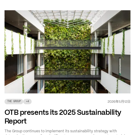
年
月
日
2026
5
12
THE GROUP
+
4
OTB presents its 2025 Sustainability
Report
The Group continues to implement its sustainability strategy with