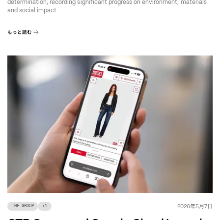
determination, recording significant progress on environment, materials
and social impact
もっと読む
年
月
日
2026
5
7
THE GROUP
+
1