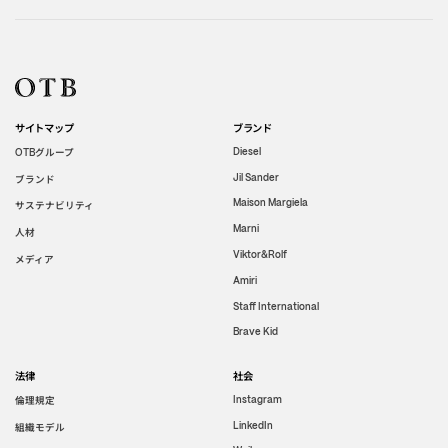
サイトマップ
ブランド
グループ
Diesel
OTB
Jil Sander
ブランド
Maison Margiela
サステナビリティ
Marni
人材
Viktor&Rolf
メディア
Amiri
Staff International
Brave Kid
法律
社会
倫理規定
Instagram
LinkedIn
組織モデル