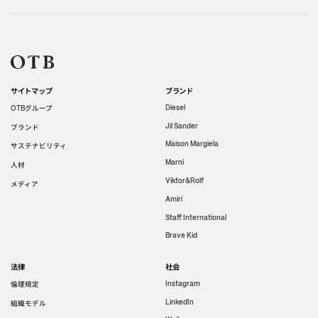
サイトマップ
ブランド
グループ
Diesel
OTB
Jil Sander
ブランド
Maison Margiela
サステナビリティ
Marni
人材
Viktor&Rolf
メディア
Amiri
Staff International
Brave Kid
法律
社会
倫理規定
Instagram
LinkedIn
組織モデル