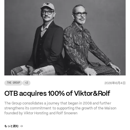
年
月
日
2026
6
4
THE GROUP
+
2
OTB acquires 100% of Viktor&Rolf
The Group consolidates a journey that began in 2008 and further
strengthens its commitment to supporting the growth of the Maison
founded by Viktor Horsting and Rolf Snoeren
もっと読む