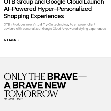
OTB Group and Google Cloud Launch
AI-Powered Hyper-Personalized
Shopping Experiences
OTB introduces new Virtual Try-On technology to empower client
advisors with personalized, Google Cloud AI-powered styling experiences
もっと読む
—
BRAVE
ONLY THE
A BRAVE NEW
TOMORROW
OTB GROUP, ITALY