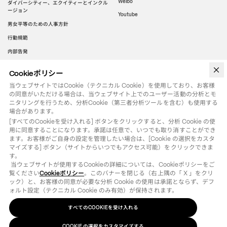
Weibo
ダイバーシティー、エクイティーとインクル
ージョン
Youtube
男女平等のための人事方針
行動規範
内部告発
Cookieポリシー
WeChat
当ウェブサイトではCookie（テクニカル Cookie）を使用しており、お客様
の同意がいただける場合は、当ウェブサイト上でのユーザー活動の分析とモ
ニタリングを行うため、分析Cookie（第三者分析ツールを含む）も使用する
場合があります。
[すべてのCookieを受け入れる] ボタンをクリックすると、分析 Cookie の使
用に同意することになります。承諾は任意で、いつでも取り消すことができ
ます。お客様がご自身の設定を管理したい場合は、[Cookie の選択をカスタ
マイズする] ボタン（サイトからいつでもアクセス可能）をクリックできま
す。

 当ウェブサイトが使用するCookieの詳細については、Cookieポリシーをご
覧ください
Cookieポリシー
。このバナーを閉じる（右上隅の「 X 」をクリ
ック）と、お客様の同意が必要な分析 Cookie の使用は承諾とならず、デフ
ォルト設定（テクニカル Cookie のみ有効）が保持されます。
すべてのCOOKIEを受け入れる
法律用語
クッキーポリシー
の選択をカスタマイズする
COOKIE
©
2026
OTB SPA - ALL RIGHTS RESERVED - VAT IT01571110244
COOKIE の選択をカスタマイズする