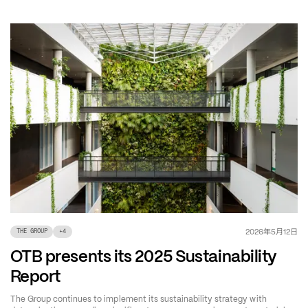
年
月
日
2026
5
12
THE GROUP
+
4
OTB presents its 2025 Sustainability
Report
The Group continues to implement its sustainability strategy with