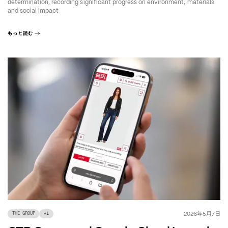
determination, recording significant progress on environment, materials
and social impact
もっと読む
年
月
日
2026
5
7
THE GROUP
+
1