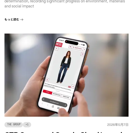
determination, recording significant progress on environment, materials
and social impact
もっと読む
年
月
日
2026
5
7
THE GROUP
+
1