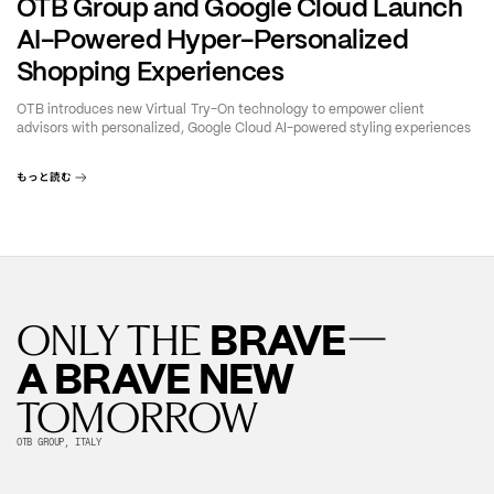
OTB Group and Google Cloud Launch
AI-Powered Hyper-Personalized
Shopping Experiences
OTB introduces new Virtual Try-On technology to empower client
advisors with personalized, Google Cloud AI-powered styling experiences
もっと読む
—
BRAVE
ONLY THE
A BRAVE NEW
TOMORROW
OTB GROUP, ITALY