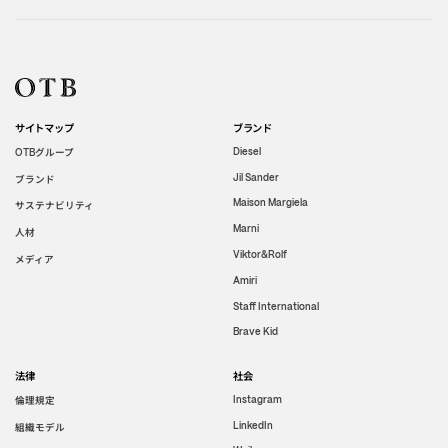
サイトマップ
ブランド
グループ
Diesel
OTB
Jil Sander
ブランド
Maison Margiela
サステナビリティ
Marni
人材
Viktor&Rolf
メディア
Amiri
Staff International
Brave Kid
法律
社会
倫理規定
Instagram
LinkedIn
組織モデル