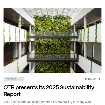
年
月
日
2026
5
12
THE GROUP
+
4
OTB presents its 2025 Sustainability
Report
The Group continues to implement its sustainability strategy with