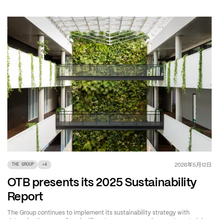
年
月
日
2026
5
12
THE GROUP
+
4
OTB presents its 2025 Sustainability
Report
The Group continues to implement its sustainability strategy with