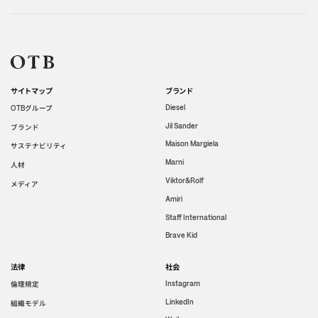
サイトマップ
ブランド
グループ
Diesel
OTB
Jil Sander
ブランド
Maison Margiela
サステナビリティ
Marni
人材
Viktor&Rolf
メディア
Amiri
Staff International
Brave Kid
法律
社会
倫理規定
Instagram
LinkedIn
組織モデル