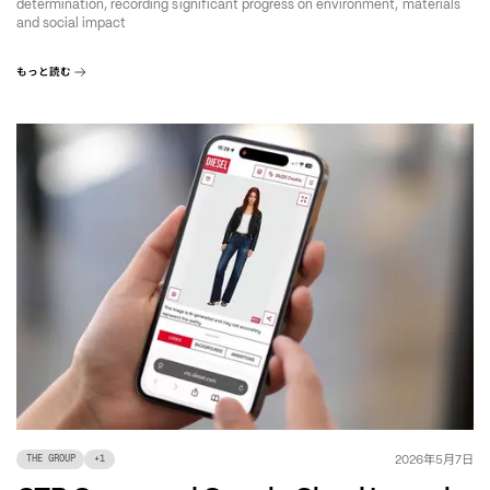
determination, recording significant progress on environment, materials
and social impact
もっと読む
年
月
日
2026
5
7
THE GROUP
+
1