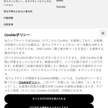
Weibo
ダイバーシティー、エクイティーとインクル
ージョン
Youtube
男女平等のための人事方針
行動規範
内部告発
Cookieポリシー
WeChat
当ウェブサイトではCookie（テクニカル Cookie）を使用しており、お客様
の同意がいただける場合は、当ウェブサイト上でのユーザー活動の分析とモ
ニタリングを行うため、分析Cookie（第三者分析ツールを含む）も使用する
場合があります。
[すべてのCookieを受け入れる] ボタンをクリックすると、分析 Cookie の使
用に同意することになります。承諾は任意で、いつでも取り消すことができ
ます。お客様がご自身の設定を管理したい場合は、[Cookie の選択をカスタ
マイズする] ボタン（サイトからいつでもアクセス可能）をクリックできま
す。

 当ウェブサイトが使用するCookieの詳細については、Cookieポリシーをご
覧ください
Cookieポリシー
。このバナーを閉じる（右上隅の「 X 」をクリ
ック）と、お客様の同意が必要な分析 Cookie の使用は承諾とならず、デフ
ォルト設定（テクニカル Cookie のみ有効）が保持されます。
すべてのCOOKIEを受け入れる
法律用語
クッキーポリシー
の選択をカスタマイズする
COOKIE
©
2026
OTB SPA - ALL RIGHTS RESERVED - VAT IT01571110244
COOKIE の選択をカスタマイズする