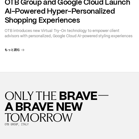
OTB Group and Google Cloud Launch
AI-Powered Hyper-Personalized
Shopping Experiences
OTB introduces new Virtual Try-On technology to empower client
advisors with personalized, Google Cloud AI-powered styling experiences
もっと読む
—
BRAVE
ONLY THE
A BRAVE NEW
TOMORROW
OTB GROUP, ITALY