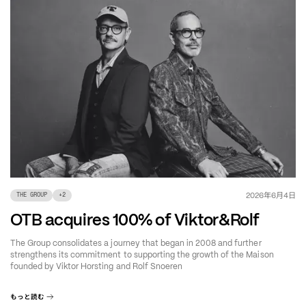
年
月
日
2026
6
4
THE GROUP
+
2
OTB acquires 100% of Viktor&Rolf
The Group consolidates a journey that began in 2008 and further
strengthens its commitment to supporting the growth of the Maison
founded by Viktor Horsting and Rolf Snoeren
もっと読む