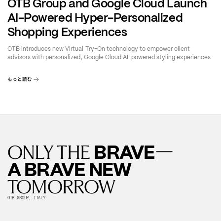
OTB Group and Google Cloud Launch
AI-Powered Hyper-Personalized
Shopping Experiences
OTB introduces new Virtual Try-On technology to empower client
advisors with personalized, Google Cloud AI-powered styling experiences
もっと読む
—
BRAVE
ONLY THE
A BRAVE NEW
TOMORROW
OTB GROUP, ITALY