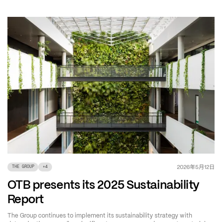
年
月
日
2026
5
12
THE GROUP
+
4
OTB presents its 2025 Sustainability
Report
The Group continues to implement its sustainability strategy with