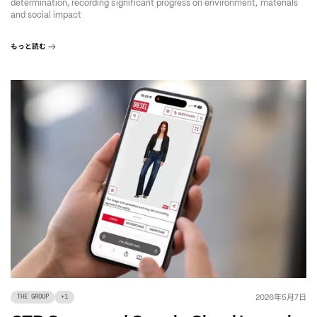
determination, recording significant progress on environment, materials
and social impact
もっと読む
年
月
日
2026
5
7
THE GROUP
+
1