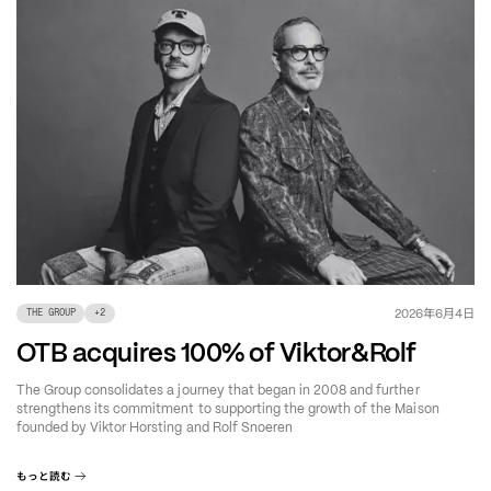
年
月
日
2026
6
4
THE GROUP
+
2
OTB acquires 100% of Viktor&Rolf
The Group consolidates a journey that began in 2008 and further
strengthens its commitment to supporting the growth of the Maison
founded by Viktor Horsting and Rolf Snoeren
もっと読む