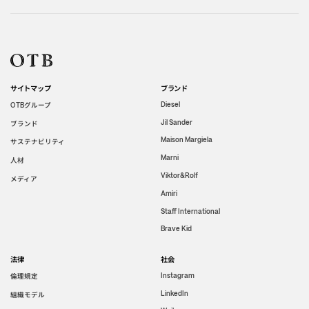
サイトマップ
ブランド
グループ
Diesel
OTB
Jil Sander
ブランド
Maison Margiela
サステナビリティ
Marni
人材
Viktor&Rolf
メディア
Amiri
Staff International
Brave Kid
法律
社会
倫理規定
Instagram
LinkedIn
組織モデル