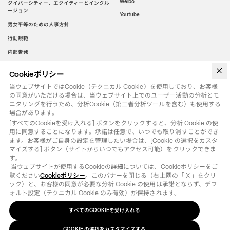
Weibo
ダイバーシティー、エクイティーとインクル
ージョン
Youtube
男女平等のための人事方針
行動規範
内部告発
Cookieポリシー
WeChat
当ウェブサイトではCookie（テクニカル Cookie）を使用しており、お客様
の同意がいただける場合は、当ウェブサイト上でのユーザー活動の分析とモ
ニタリングを行うため、分析Cookie（第三者分析ツールを含む）も使用する
場合があります。
[すべてのCookieを受け入れる] ボタンをクリックすると、分析 Cookie の使
用に同意することになります。承諾は任意で、いつでも取り消すことができ
ます。お客様がご自身の設定を管理したい場合は、[Cookie の選択をカスタ
マイズする] ボタン（サイトからいつでもアクセス可能）をクリックできま
す。

 当ウェブサイトが使用するCookieの詳細については、Cookieポリシーをご
覧ください
Cookieポリシー
。このバナーを閉じる（右上隅の「 X 」をクリ
ック）と、お客様の同意が必要な分析 Cookie の使用は承諾とならず、デフ
ォルト設定（テクニカル Cookie のみ有効）が保持されます。
すべてのCOOKIEを受け入れる
法律用語
クッキーポリシー
の選択をカスタマイズする
COOKIE
©
2026
OTB SPA - ALL RIGHTS RESERVED - VAT IT01571110244
COOKIE の選択をカスタマイズする