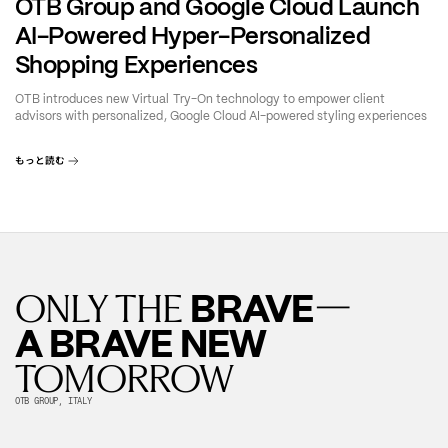
OTB Group and Google Cloud Launch
AI-Powered Hyper-Personalized
Shopping Experiences
OTB introduces new Virtual Try-On technology to empower client
advisors with personalized, Google Cloud AI-powered styling experiences
もっと読む
—
BRAVE
ONLY THE
A BRAVE NEW
TOMORROW
OTB GROUP, ITALY