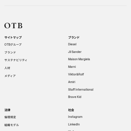
サイトマップ
ブランド
グループ
Diesel
OTB
Jil Sander
ブランド
Maison Margiela
サステナビリティ
Marni
人材
Viktor&Rolf
メディア
Amiri
Staff International
Brave Kid
法律
社会
倫理規定
Instagram
LinkedIn
組織モデル