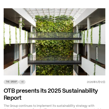
年
月
日
2026
5
12
THE GROUP
+
4
OTB presents its 2025 Sustainability
Report
The Group continues to implement its sustainability strategy with