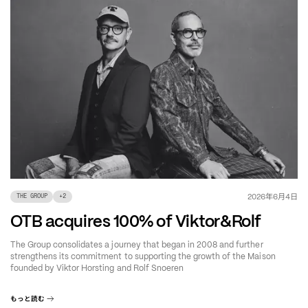
年
月
日
2026
6
4
THE GROUP
+
2
OTB acquires 100% of Viktor&Rolf
The Group consolidates a journey that began in 2008 and further
strengthens its commitment to supporting the growth of the Maison
founded by Viktor Horsting and Rolf Snoeren
もっと読む