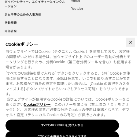
Weibo
ダイバーシティー、エクイティーとインクル
ージョン
Youtube
男女平等のための人事方針
行動規範
内部告発
Cookieポリシー
WeChat
当ウェブサイトではCookie（テクニカル Cookie）を使用しており、お客様
の同意がいただける場合は、当ウェブサイト上でのユーザー活動の分析とモ
ニタリングを行うため、分析Cookie（第三者分析ツールを含む）も使用する
場合があります。
[すべてのCookieを受け入れる] ボタンをクリックすると、分析 Cookie の使
用に同意することになります。承諾は任意で、いつでも取り消すことができ
ます。お客様がご自身の設定を管理したい場合は、[Cookie の選択をカスタ
マイズする] ボタン（サイトからいつでもアクセス可能）をクリックできま
す。

 当ウェブサイトが使用するCookieの詳細については、Cookieポリシーをご
覧ください
Cookieポリシー
。このバナーを閉じる（右上隅の「 X 」をクリ
ック）と、お客様の同意が必要な分析 Cookie の使用は承諾とならず、デフ
ォルト設定（テクニカル Cookie のみ有効）が保持されます。
すべてのCOOKIEを受け入れる
法律用語
クッキーポリシー
の選択をカスタマイズする
COOKIE
©
2026
OTB SPA - ALL RIGHTS RESERVED - VAT IT01571110244
COOKIE の選択をカスタマイズする