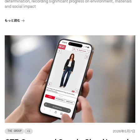
determination, recording significant progress on environment, materials
and social impact
もっと読む
年
月
日
2026
5
7
THE GROUP
+
1