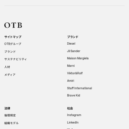
サイトマップ
ブランド
グループ
Diesel
OTB
Jil Sander
ブランド
Maison Margiela
サステナビリティ
Marni
人材
Viktor&Rolf
メディア
Amiri
Staff International
Brave Kid
法律
社会
倫理規定
Instagram
LinkedIn
組織モデル