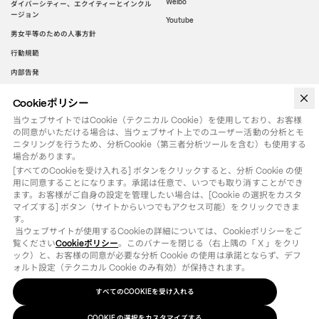
Weibo
ダイバーシティー、エクイティーとインクル
ージョン
Youtube
男女平等のための人事方針
行動規範
内部告発
Cookieポリシー
WeChat
当ウェブサイトではCookie（テクニカル Cookie）を使用しており、お客様
の同意がいただける場合は、当ウェブサイト上でのユーザー活動の分析とモ
ニタリングを行うため、分析Cookie（第三者分析ツールを含む）も使用する
場合があります。
[すべてのCookieを受け入れる] ボタンをクリックすると、分析 Cookie の使
用に同意することになります。承諾は任意で、いつでも取り消すことができ
ます。お客様がご自身の設定を管理したい場合は、[Cookie の選択をカスタ
マイズする] ボタン（サイトからいつでもアクセス可能）をクリックできま
す。

 当ウェブサイトが使用するCookieの詳細については、Cookieポリシーをご
覧ください
Cookieポリシー
。このバナーを閉じる（右上隅の「 X 」をクリ
ック）と、お客様の同意が必要な分析 Cookie の使用は承諾とならず、デフ
ォルト設定（テクニカル Cookie のみ有効）が保持されます。
すべてのCOOKIEを受け入れる
法律用語
クッキーポリシー
の選択をカスタマイズする
COOKIE
©
2026
OTB SPA - ALL RIGHTS RESERVED - VAT IT01571110244
COOKIE の選択をカスタマイズする