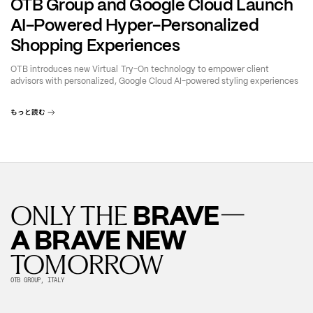
OTB Group and Google Cloud Launch
AI-Powered Hyper-Personalized
Shopping Experiences
OTB introduces new Virtual Try-On technology to empower client
advisors with personalized, Google Cloud AI-powered styling experiences
もっと読む
—
BRAVE
ONLY THE
A BRAVE NEW
TOMORROW
OTB GROUP, ITALY