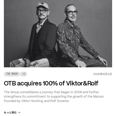
年
月
日
2026
6
4
THE GROUP
+
2
OTB acquires 100% of Viktor&Rolf
The Group consolidates a journey that began in 2008 and further
strengthens its commitment to supporting the growth of the Maison
founded by Viktor Horsting and Rolf Snoeren
もっと読む