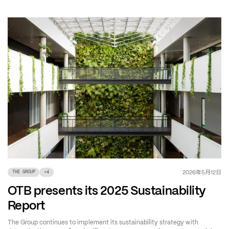
年
月
日
2026
5
12
THE GROUP
+
4
OTB presents its 2025 Sustainability
Report
The Group continues to implement its sustainability strategy with