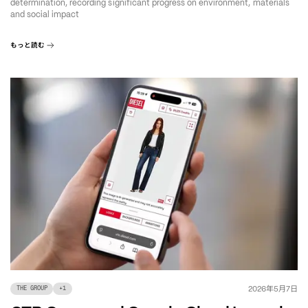
determination, recording significant progress on environment, materials
and social impact
もっと読む
年
月
日
2026
5
7
THE GROUP
+
1