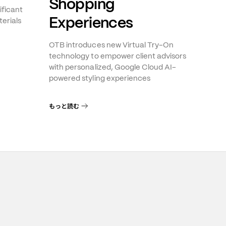
Shopping
ificant
Experiences
erials
OTB introduces new Virtual Try-On
technology to empower client advisors
with personalized, Google Cloud AI-
powered styling experiences
もっと読む