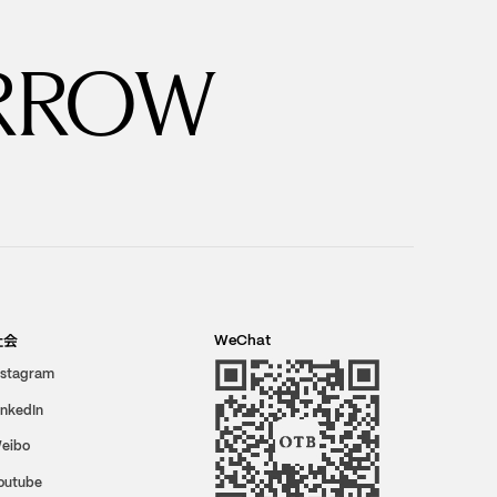
RROW
社会
WeChat
nstagram
inkedIn
eibo
outube