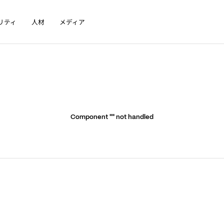
リティ
人材
メディア
Component "
" not handled