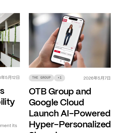
年
月
日
6
5
12
年
月
日
THE GROUP
+
1
2026
5
7
ts
OTB Group and
lity
Google Cloud
Launch AI-Powered
Hyper-Personalized
ment its