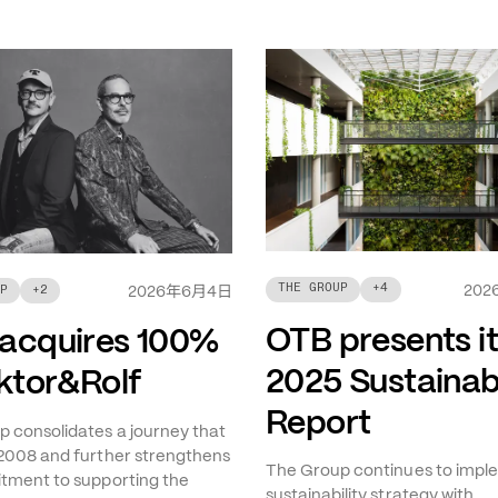
THE GROUP
+
4
年
月
日
202
P
+
2
2026
6
4
OTB presents i
acquires 100%
2025 Sustainabi
iktor&Rolf
Report
 consolidates a journey that
2008 and further strengthens
The Group continues to imple
tment to supporting the
sustainability strategy with