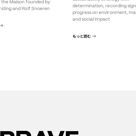
f the Maison founded by
determination, recording sign
rsting and Rolf Snoeren
progress on environment, mat
and social impact
もっと読む