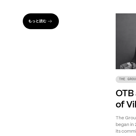
もっと読む
THE GROU
OTB 
of V
The Group
began in 
its commi