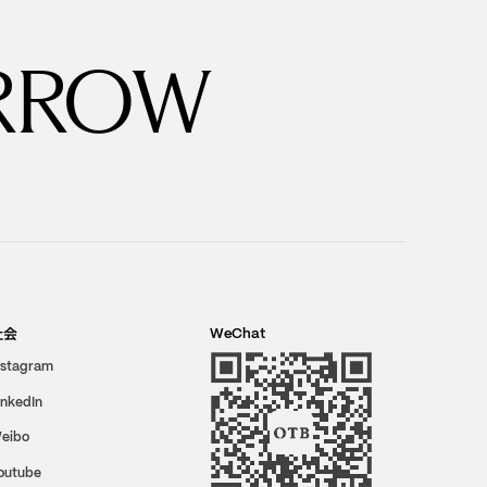
RROW
社会
WeChat
nstagram
inkedIn
eibo
outube