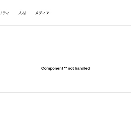
リティ
人材
メディア
Component "
" not handled