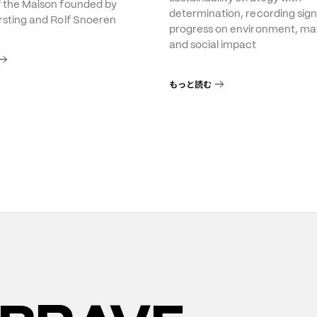
f the Maison founded by
determination, recording sign
rsting and Rolf Snoeren
progress on environment, mat
and social impact
もっと読む