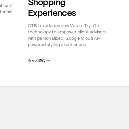
Shopping
ificant
Experiences
erials
OTB introduces new Virtual Try-On
technology to empower client advisors
with personalized, Google Cloud AI-
powered styling experiences
もっと読む