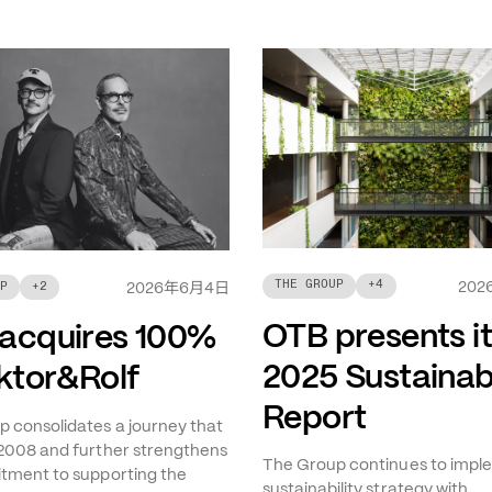
THE GROUP
+
4
年
月
日
202
P
+
2
2026
6
4
OTB presents i
acquires 100%
2025 Sustainabi
iktor&Rolf
Report
 consolidates a journey that
2008 and further strengthens
The Group continues to imple
tment to supporting the
sustainability strategy with