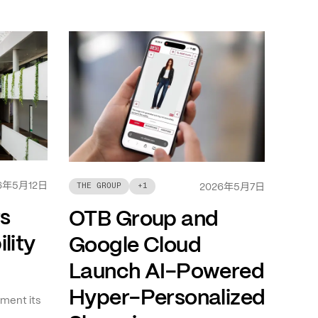
年
月
日
6
5
12
年
月
日
THE GROUP
+
1
2026
5
7
ts
OTB Group and
lity
Google Cloud
Launch AI-Powered
Hyper-Personalized
ment its