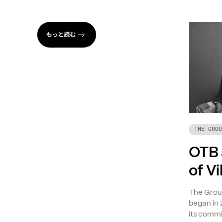
もっと読む
THE GROU
OTB 
of V
The Group
began in 
its commi