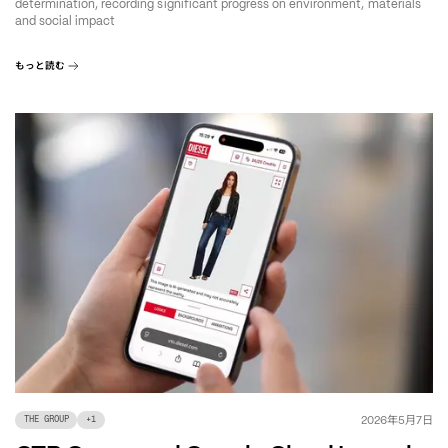
determination, recording significant progress on environment, materials
and social impact
もっと読む
年
月
日
2026
5
7
THE GROUP
+
1