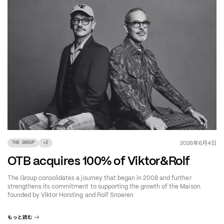
年
月
日
2026
6
4
THE GROUP
+
2
OTB acquires 100% of Viktor&Rolf
The Group consolidates a journey that began in 2008 and further
strengthens its commitment to supporting the growth of the Maison
founded by Viktor Horsting and Rolf Snoeren
もっと読む