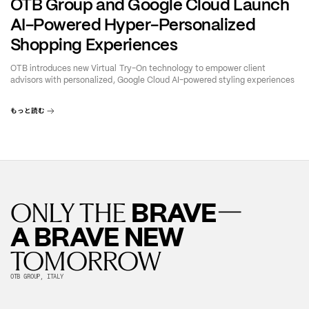
OTB Group and Google Cloud Launch
AI-Powered Hyper-Personalized
Shopping Experiences
OTB introduces new Virtual Try-On technology to empower client
advisors with personalized, Google Cloud AI-powered styling experiences
もっと読む
—
BRAVE
ONLY THE
A BRAVE NEW
TOMORROW
OTB GROUP, ITALY