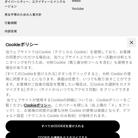
Weibo
ダイバーシティー、エクイティーとインクル
ージョン
Youtube
男女平等のための人事方針
行動規範
内部告発
Cookieポリシー
WeChat
当ウェブサイトではCookie（テクニカル Cookie）を使用しており、お客様
の同意がいただける場合は、当ウェブサイト上でのユーザー活動の分析とモ
ニタリングを行うため、分析Cookie（第三者分析ツールを含む）も使用する
場合があります。
[すべてのCookieを受け入れる] ボタンをクリックすると、分析 Cookie の使
用に同意することになります。承諾は任意で、いつでも取り消すことができ
ます。お客様がご自身の設定を管理したい場合は、[Cookie の選択をカスタ
マイズする] ボタン（サイトからいつでもアクセス可能）をクリックできま
す。

 当ウェブサイトが使用するCookieの詳細については、Cookieポリシーをご
覧ください
Cookieポリシー
。このバナーを閉じる（右上隅の「 X 」をクリ
ック）と、お客様の同意が必要な分析 Cookie の使用は承諾とならず、デフ
ォルト設定（テクニカル Cookie のみ有効）が保持されます。
すべてのCOOKIEを受け入れる
法律用語
クッキーポリシー
の選択をカスタマイズする
COOKIE
©
2026
OTB SPA - ALL RIGHTS RESERVED - VAT IT01571110244
COOKIE の選択をカスタマイズする