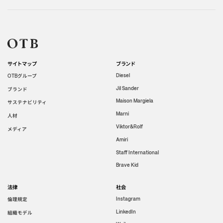
サイトマップ
ブランド
グループ
Diesel
OTB
Jil Sander
ブランド
Maison Margiela
サステナビリティ
Marni
人材
Viktor&Rolf
メディア
Amiri
Staff International
Brave Kid
法律
社会
倫理規定
Instagram
LinkedIn
組織モデル