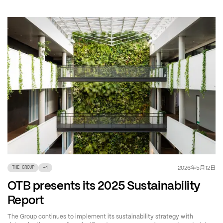
年
月
日
2026
5
12
THE GROUP
+
4
OTB presents its 2025 Sustainability
Report
The Group continues to implement its sustainability strategy with