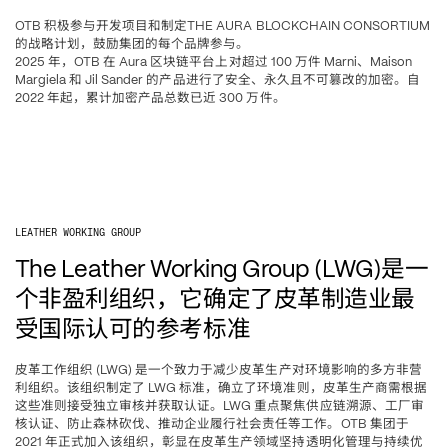
积极参与开发项目和制定
OTB 
THE AURA BLOCKCHAIN CONSORTIUM 
的战略计划，鼓励集团的每个品牌参与。
年，
在
区块链平台上对超过
万件
、
2025 
OTB 
 Aura 
 100 
 Marni
Maison 
和
的产品进行了安全、永久且不可篡改的加密。自
Margiela 
 Jil Sander 
年起，累计加密产品总数已近
万件。
2022 
 300 
LEATHER WORKING GROUP
是一
The Leather Working Group (LWG)
个非盈利组织，它确定了皮革制造业最
受国际认可的参考标准
皮革工作组织
是一个致力于减少皮革生产对环境影响的多方非营
 (LWG) 
利组织。该组织制定了
标准，确立了环境准则，皮革生产商需根据
 LWG 
这些准则接受独立审核并获取认证。
重点聚焦供应链溯源、工厂审
LWG 
核认证、防止森林砍伐、推动企业履行社会责任等工作。
集团于
OTB 
年正式加入该组织，彰显在皮革生产领域坚持透明化管理与持续优
2021 