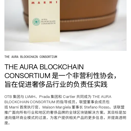
THE AURA BLOCKCHAIN CONSORTIUM
THE AURA BLOCKCHAIN 
是一个非营利性协会，
CONSORTIUM 
旨在促进奢侈品行业的负责任实践
集
团
与
、
集
团
和
共同成
为
OTB 
 LVMH
Prada 
 Cartier 
 THE AURA 
的指
导
成
员
，
联
盟董事会成
员
包
BLOCKCHAIN CONSORTIUM 
括
首席
执
行官、
董事
长
。
该联盟
 Marni 
Maison Margiela 
Stefano Rosso
推广面向所有行业和地区的奢侈品牌的全球区块链解决方案。其目标是加
速向循环商业模式的过渡，为客户提供相关产品的更多信息，并提高透明
度。