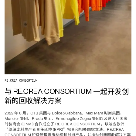
RE.CREA CONSORTIUM
与
一起开发创
 RE.CREA CONSORTIUM 
新的回收解决方案
年
月，
集团与
、
时尚集团、
2022 
 8 
OTB 
 Dolce&Gabbana
Max Mara 
集团、
集团、
集团以及意大利国家
Moncler 
Prada 
Ermenegildo Zegna 
时装商会
合作成立了
，以响应欧洲
 (CNMI) 
 RE.CREA CONSORTIUM 
“纺织废料生产者责任延伸
”指令和相关国家立法。
 (EPR)
RE.CREA 
积极管理报废纺织和时尚产品，并推动创新回收解决方案
CONSORTIUM 