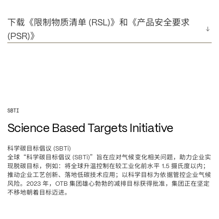
下载《限制物质清单
》和《产品安全要求
(RSL)
》
(PSR)
SBTI
Science Based Targets Initiative
科学碳目标倡议
 (SBTi) 
全球“科学碳目标倡议
”旨在应对气候变化相关问题，助力企业实
 (SBTi)
现脱碳目标，例如
将全球升温控制在较工业化前水平
摄氏度以内
：
 1.5 
；
推动企业工艺创新、落地低碳技术应用
以科学目标为依据管控企业气候
；
风险。
年，
集团雄心勃勃的减排目标获得批准，集团正在坚定
2023 
OTB 
不移地朝着目标迈进。