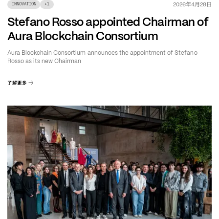
年
月
日
2026
4
28
INNOVATION
+
1
Stefano Rosso appointed Chairman of
Aura Blockchain Consortium
Aura Blockchain Consortium announces the appointment of Stefano
Rosso as its new Chairman
了解更多