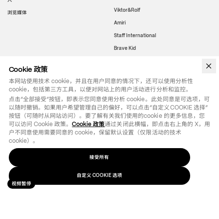
Viktor&Rolf
浏览媒体
Amiri
Staff International
Brave Kid
Cookie 政策
合法的
社会的
本网站使用技术 cookie，并且在用户同意的情况下，还可以使用分析性
的道德准则
Instagram
cookie，包括第三方工具，以便对网站上的用户活动进行分析和监控。
LinkedIn
组织模式
点击“全部接受”按钮，即表示您同意使用分析 cookie。此处同意是可选项，可
Weibo
以随时撤销。如果用户希望管理自己的偏好，可以点击“自定义COOKIE 选择”
多元化、公平和包容
按钮（可随时从网站访问）。要了解有关我们使用的cookie 的更多信息，您
Youtube
性别平等人力资源政策
可以访问 Cookie 政策。
Cookie 政策
通过关闭此横幅，即点击右上角的 X，用
户不同意使用需要同意的 cookie，保留默认设置（仅限活动的技术 
行为准则
cookie）。
举报
接受所有
WeChat
自定义 COOKIE 选项
视频暂停