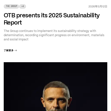
年
月
日
2026
5
12
THE GROUP
+
4
OTB presents its 2025 Sustainability
Report
The Group continues to implement its sustainability strategy with
determination, recording significant progress on environment, materials
and social impact
了解更多