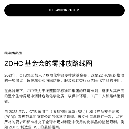
THE FASHION PACT
零排放路线图
基金会的零排放路线图
ZDHC 
年，
集团加入了危险化学品零排放基金会，这是
组织推动
2021
OTB
ZDHC
的一项倡议，旨在减少和消除纺织、服装和鞋类行业危险化学品的使用。
在此背景下，
致力于按照国际标准和集团的环境准则，逐步从其产品
OTB
的整个生命周期中消除危险化学物质，以保护环境、工厂工人和最终消费
者。
自
年起，
采用了《限制物质清单
》和《产品安全要求
 2022 
OTB 
 (RSL)
》来规范集团所有公司的化学品管理。该文件每年修订一次，以更
(PSR)
严格的要求和标准补充了全球市场对制造中使用的化学品的监管限制，例
如
制造业
的最新指南。
 ZDHC 
 RSL 