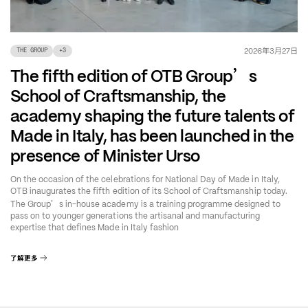
年
月
日
2026
3
27
THE GROUP
+
3
’
The fifth edition of OTB Group
s
School of Craftsmanship, the
academy shaping the future talents of
Made in Italy, has been launched in the
presence of Minister Urso
On the occasion of the celebrations for National Day of Made in Italy,
OTB inaugurates the fifth edition of its School of Craftsmanship today.
’
The Group
s in-house academy is a training programme designed to
pass on to younger generations the artisanal and manufacturing
expertise that defines Made in Italy fashion
了解更多