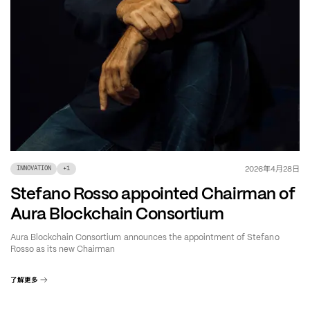
年
月
日
2026
4
28
INNOVATION
+
1
Stefano Rosso appointed Chairman of
Aura Blockchain Consortium
Aura Blockchain Consortium announces the appointment of Stefano
Rosso as its new Chairman
了解更多