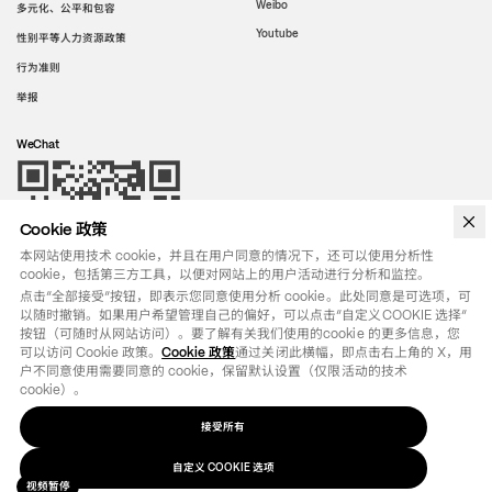
Weibo
多元化、公平和包容
Youtube
性别平等人力资源政策
行为准则
举报
WeChat
Cookie 政策
本网站使用技术 cookie，并且在用户同意的情况下，还可以使用分析性
cookie，包括第三方工具，以便对网站上的用户活动进行分析和监控。
点击“全部接受”按钮，即表示您同意使用分析 cookie。此处同意是可选项，可
以随时撤销。如果用户希望管理自己的偏好，可以点击“自定义COOKIE 选择”
按钮（可随时从网站访问）。要了解有关我们使用的cookie 的更多信息，您
可以访问 Cookie 政策。
Cookie 政策
通过关闭此横幅，即点击右上角的 X，用
户不同意使用需要同意的 cookie，保留默认设置（仅限活动的技术 
cookie）。
接受所有
法律条款
政策
自定义
选项
COOKIE
©
2026
OTB SPA - ALL RIGHTS RESERVED - VAT IT01571110244
自定义 COOKIE 选项
视频暂停