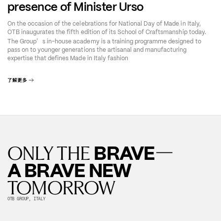
presence of Minister Urso
On the occasion of the celebrations for National Day of Made in Italy,
OTB inaugurates the fifth edition of its School of Craftsmanship today.
’
The Group
s in-house academy is a training programme designed to
pass on to younger generations the artisanal and manufacturing
expertise that defines Made in Italy fashion
了解更多
—
BRAVE
ONLY THE
A BRAVE NEW
TOMORROW
OTB GROUP, ITALY