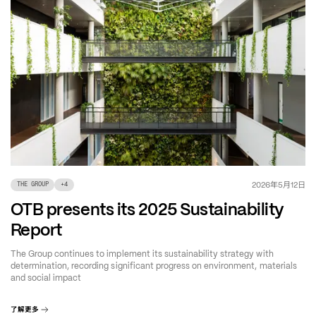
年
月
日
2026
5
12
THE GROUP
+
4
OTB presents its 2025 Sustainability
Report
The Group continues to implement its sustainability strategy with
determination, recording significant progress on environment, materials
and social impact
了解更多