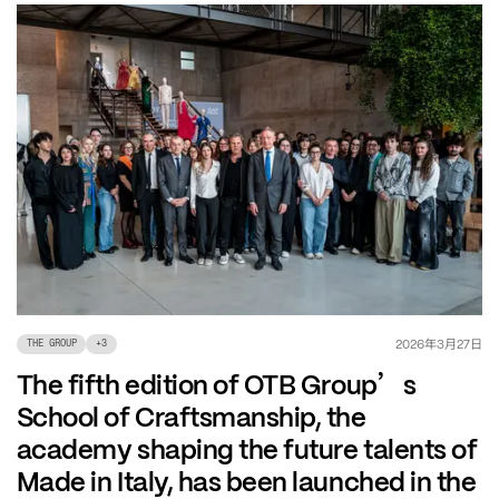
年
月
日
2026
3
27
THE GROUP
+
3
’
The fifth edition of OTB Group
s
School of Craftsmanship, the
academy shaping the future talents of
Made in Italy, has been launched in the