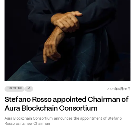
年
月
日
2026
4
28
INNOVATION
+
1
Stefano Rosso appointed Chairman of
Aura Blockchain Consortium
Aura Blockchain Consortium announces the appointment of Stefano
Rosso as its new Chairman