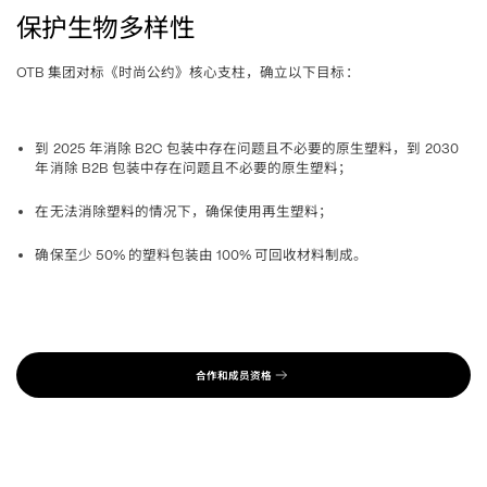
保护生物多样性
集团对标《时尚公约》核心支柱，确立以下目标
OTB 
：
到
年消除
包装中存在问题且不必要的原生塑料，到
 2025 
 B2C 
 2030 
年消除
包装中存在问题且不必要的原生塑料
 B2B 
；
在无法消除塑料的情况下，确保使用再生塑料
；
确保至少
的塑料包装由
可回收材料制成。
 50% 
 100% 
合作和成员资格