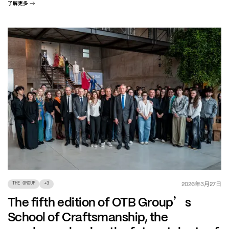
了解更多
年
月
日
2026
3
27
THE GROUP
+
3
’
The fifth edition of OTB Group
s
School of Craftsmanship, the