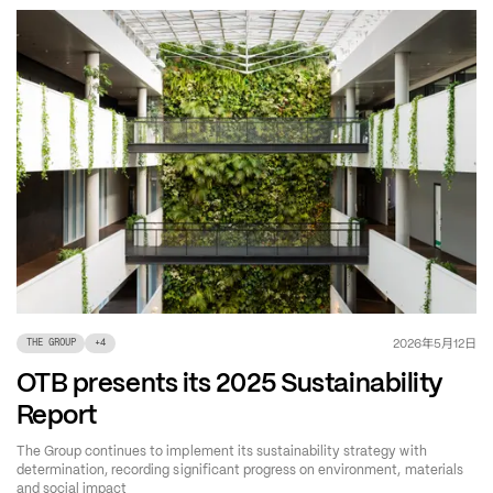
年
月
日
2026
5
12
THE GROUP
+
4
OTB presents its 2025 Sustainability
Report
The Group continues to implement its sustainability strategy with
determination, recording significant progress on environment, materials
and social impact