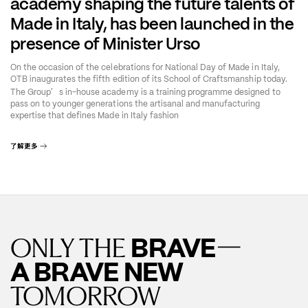
academy shaping the future talents of
Made in Italy, has been launched in the
presence of Minister Urso
On the occasion of the celebrations for National Day of Made in Italy,
OTB inaugurates the fifth edition of its School of Craftsmanship today.
’
The Group
s in-house academy is a training programme designed to
pass on to younger generations the artisanal and manufacturing
expertise that defines Made in Italy fashion
了解更多
—
BRAVE
ONLY THE
A BRAVE NEW
TOMORROW