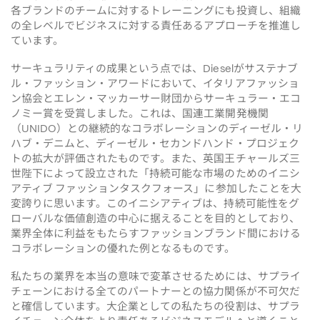
各ブランドのチームに対するトレーニングにも投資し、組織
の全レベルでビジネスに対する責任あるアプローチを推進し
ています。
サーキュラリティの成果という点では、
がサステナブ
Diesel
ル・ファッション・アワードにおいて、イタリアファッショ
ン協会とエレン・マッカーサー財団からサーキュラー・エコ
ノミー賞を受賞しました。これは、国連工業開発機関
との継続的なコラボレーションのディーゼル・リ
（UNIDO）
ハブ・デニムと、ディーゼル・セカンドハンド・プロジェク
トの拡大が評価されたものです。また、英国王チャールズ三
世陛下によって設立された「持続可能な市場のためのイニシ
アティブ
ファッションタスクフォース」に参加したことを大
変誇りに思います。このイニシアティブは、持続可能性をグ
ローバルな価値創造の中心に据えることを目的としており、
業界全体に利益をもたらすファッションブランド間における
コラボレーションの優れた例となるものです。
私たちの業界を本当の意味で変革させるためには、サプライ
チェーンにおける全てのパートナーとの協力関係が不可欠だ
と確信しています。大企業としての私たちの役割は、サプラ