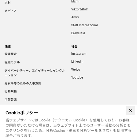
Marni
人材
Viktor&Rolf
メディア
Amiri
Staff International
Brave Kid
法律
社会
倫理規定
Instagram
LinkedIn
組織モデル
Weibo
ダイバーシティー、エクイティーとインクル
ージョン
Youtube
男女平等のための人事方針
行動規範
内部告発
Cookieポリシー
WeChat
当ウェブサイトではCookie（テクニカル Cookie）を使用しており、お客様
の同意がいただける場合は、当ウェブサイト上でのユーザー活動の分析とモ
ニタリングを行うため、分析Cookie（第三者分析ツールを含む）も使用する
場合があります。