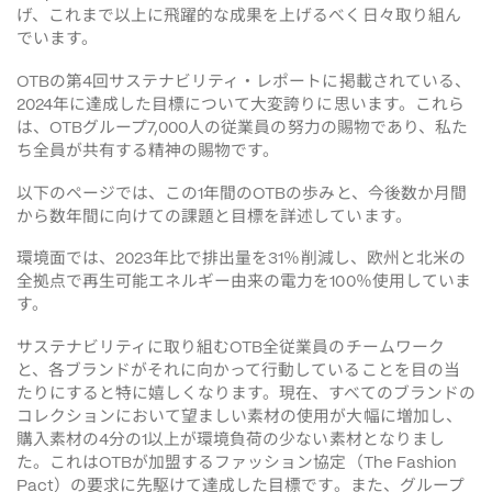
げ、これまで以上に飛躍的な成果を上げるべく日々取り組ん
でいます。
の第
回サステナビリティ・レポートに掲載されている、
OTB
4
年に達成した目標について大変誇りに思います。これら
2024
は、
グループ
人の従業員の努力の賜物であり、私た
OTB
7,000
ち全員が共有する精神の賜物です。
以下のページでは、この
年間の
の歩みと、今後数か月間
1
OTB
から数年間に向けての課題と目標を詳述しています。
環境面では、
年比で排出量を
削減し、欧州と北米の
2023
31％
全拠点で再生可能エネルギー由来の電力を
使用していま
100％
す。
サステナビリティに取り組む
全従業員のチームワーク
OTB
と、各ブランドがそれに向かって行動していることを目の当
たりにすると特に嬉しくなります。現在、すべてのブランドの
コレクションにおいて望ましい素材の使用が大幅に増加し、
購入素材の
分の
以上が環境負荷の少ない素材となりまし
4
1
た。これは
が加盟するファッション協定
OTB
（The Fashion 
の要求に先駆けて達成した目標です。また、グループ
Pact）