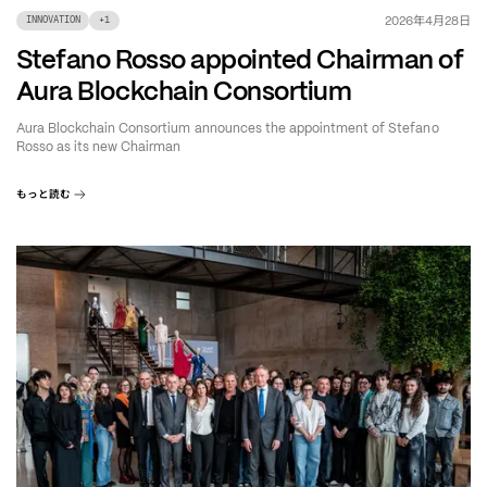
年
月
日
2026
4
28
INNOVATION
+
1
Stefano Rosso appointed Chairman of
Aura Blockchain Consortium
Aura Blockchain Consortium announces the appointment of Stefano
Rosso as its new Chairman
もっと読む