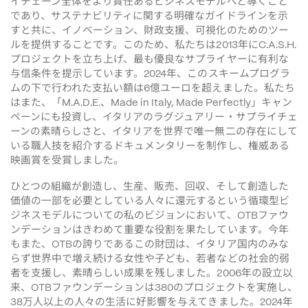
イチェーン全体をより責任あるビジネスモデルへと導くこと
であり、サステナビリティに関する明確なガイドラインを示
すと共に、イノベーション、財政支援、可視化のためのツー
ルを提供することです。このため、私たちは
年に
2013
C.A.S.H.
プロジェクトを立ち上げ、最も優良なサプライヤーに有利な
与信条件を提示しています。
年、このスキームプログラ
2024
ムの下で行われた支払い額は
億ユーロを超えました。私たち
6
はまた、「
、
」キャン
M.A.D.E.
Made in Italy, Made Perfectly
ペーンにも投資し、イタリアのラグジュアリー・サプライチェ
ーンの素晴らしさと、イタリアを世界で唯一無二の存在にして
いる職人技を紹介するドキュメンタリーを制作し、権威ある
映画賞を受賞しました。
ひとつの組織が創造し、生産、販売、回収、そして創造した
価値の一部を必要としている人々に還元するという循環型ビ
ジネスモデルについての私のビジョンにおいて、
ファウ
OTB
ンデーションはきわめて重要な役割を果たしています。今年
もまた、
の誇りであるこの財団は、イタリア国内のみな
OTB
らず世界中で増え続ける女性や子ども、若者などの社会的弱
者を支援し、素晴らしい成果を残しました。
年の設立以
2006
来、
ファウンデーションは
のプロジェクトを実施し、
OTB
380
万人以上の人々の生活に好影響を与えてきました。
年
38
2024