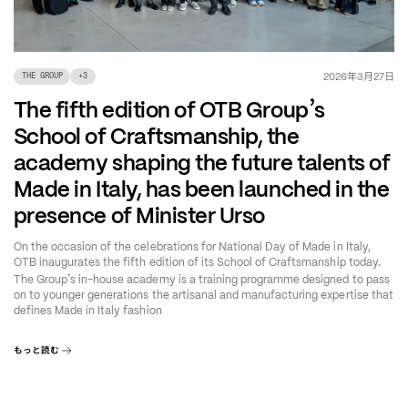
年
月
日
2026
3
27
THE GROUP
+
3
’
The fifth edition of OTB Group
s
School of Craftsmanship, the
academy shaping the future talents of
Made in Italy, has been launched in the
presence of Minister Urso
On the occasion of the celebrations for National Day of Made in Italy,
OTB inaugurates the fifth edition of its School of Craftsmanship today.
’
The Group
s in-house academy is a training programme designed to pass
on to younger generations the artisanal and manufacturing expertise that
defines Made in Italy fashion
もっと読む