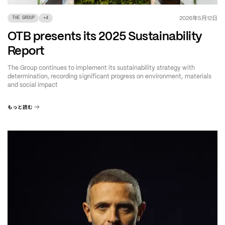
年
月
日
2026
5
12
THE GROUP
+
4
OTB presents its 2025 Sustainability
Report
The Group continues to implement its sustainability strategy with
determination, recording significant progress on environment, materials
and social impact
もっと読む