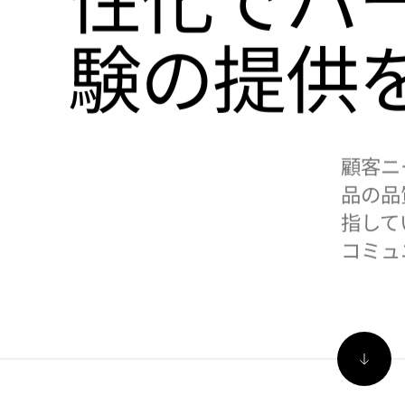
験の提供
顧客ニ
品の品
指して
コミュ