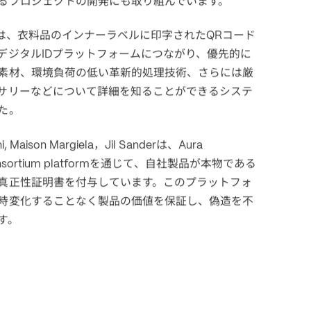
るプロジェクトの開発にも取り組んでいます。
は、衣料品のインナーラベルに印字された
コード
QR
デジタル
プラットフォームにつながり、優先的に
ID
素材、環境負荷の低い革新的処理技術、さらには厳
サリーなどについて詳細を知ることができるシステ
た。
，
は、
i, Maison Margiela
Jil Sander
Aura 
を通じて、自社製品が本物である
sortium platform
真正性証明書を付与しています。このプラットフォ
時変化することなく製品の価値を保証し、偽造を不
す。