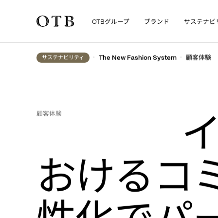
グループ
ブランド
サステナビ
OTB
Skip to main content
顧客体験
•
•
サステナビリティ
The New Fashion System
顧客体験
おけるコ
性化でパ