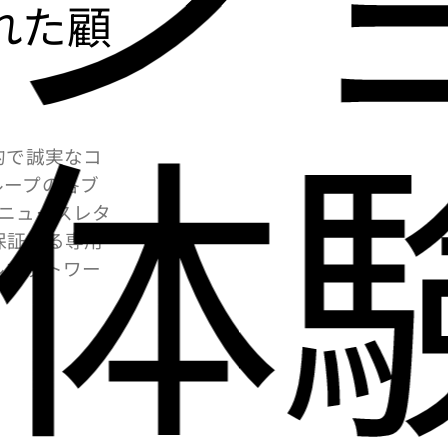
れた顧
体
的で誠実なコ
ループの各ブ
ニュースレタ
保証する専用
ルネットワー
。