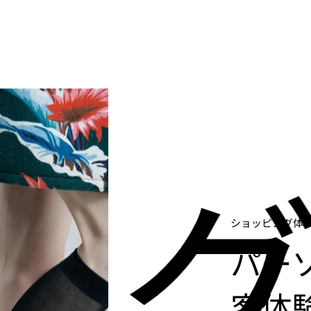
ン
ショッピング体
パー
客体