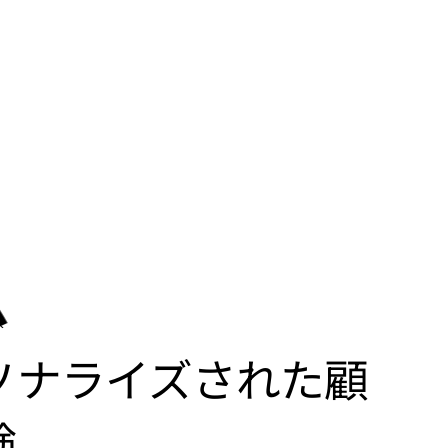
グ
験
ソナライズされた顧
験