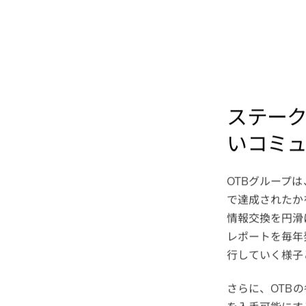
ステー
いコミ
グループは
OTB
で達成されたか
情報交換を円滑
レポートを毎年
行していく様子
さらに、
の
OTB