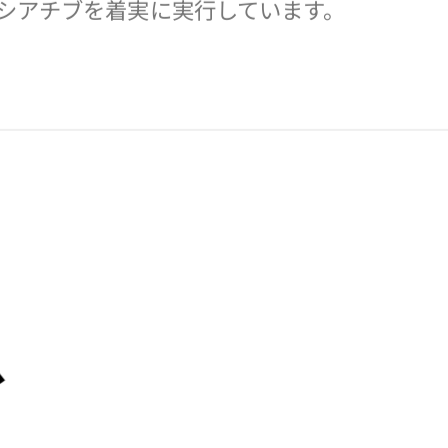
せん
、より責任のあるファッション産業を実現す
らに気候変動に対する取り組みの推進と加速
シアチブを着実に実行しています。