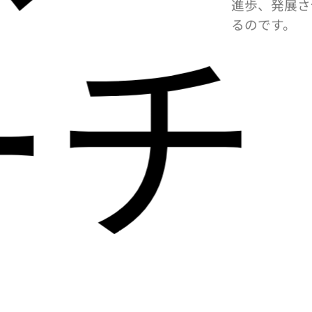
ス
より
アプ
は、より
OTB
には、さまざ
識をもってい
ーチ
進歩、発展さ
るのです。