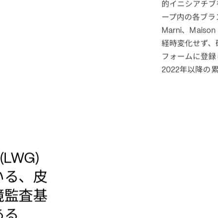
ず、すべてのラ
ースのソリュー
ところは、循環
顧客に製品に関
ります。
は、プロジ
OTB
的イニシアチブ
ープ内の各ブラ
、
Marni
Maison 
経時変化せず、
フォームに登録
年以降の
2022