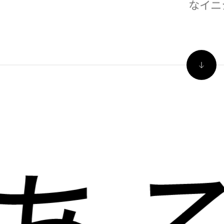
ができま
は
OTB
革、さ
なイニ