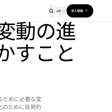
求人情報
JA
ョンは、フ
に与える
変動の進
かすこと