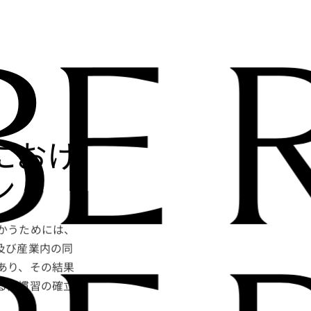
BE 
におけ