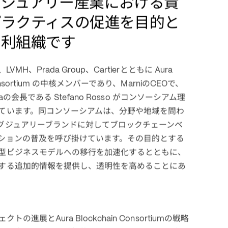
CKCHAIN CONSORTIUM
a Blockchain Consortium
グジュアリー産業における責
プラクティスの促進を目的と
営利組織です
、
、
、
とともに
LVMH
Prada Group
Cartier
 Aura 
の中核メンバーであり、
の
で、
sortium 
Marni
CEO
の会長である
がコンソーシアム理
a
 Stefano Rosso 
ています。
同コンソーシアムは、分野や地域を問わ