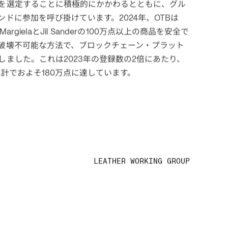
グジュアリーブランドに対してブロックチェーンベ
ションの普及を呼び掛けています。その目的とする
型ビジネスモデルへの移行を加速化するとともに、
する追加的情報を提供し、透明性を高めることにあ
ェクトの進展と
の戦略
Aura Blockchain Consortium
を選定することに積極的にかかわるとともに、グル
ンドに参加を呼び掛けています。
年、
は
2024
OTB
と
の
万点以上の商品を安全で
Margiela
Jil Sander
100
破壊不可能な方法で、ブロックチェーン・プラット
しました。これは
年の登録数の
倍にあたり、
2023
2
累計でおよそ
万点に達しています。
180