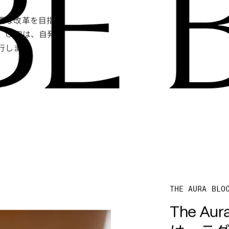
ン
BE 
かうためには、
及び産業内の同
あり、その結果
る商慣習の確立
要な改革を目指
、
は、自発
OTB
行します。