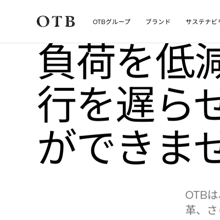
コラボレー
•
•
サステナビリティ
The New Fashion System
グループ
ブランド
サステナビ
OTB
Skip to main content
コラボレーション
とメンバーシップ
ァッショ
負荷を低
行を遅ら