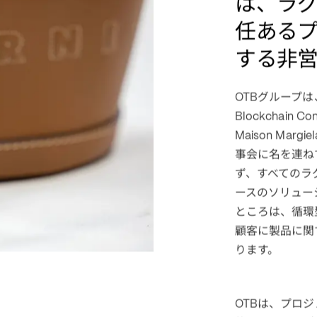
THE AURA BLO
The Aur
は、ラ
任ある
する非
グループは
OTB
Blockchain Con
Maison Margiel
事会に名を連ね