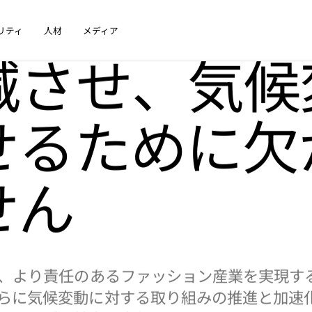
ションとメンバーシップ
リティ
人材
メディア
コラボレーシ
ン産業が地球
減させ、気候
せるために欠