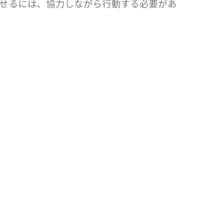
責任のあるビジネス
ローチの推進
責任のあるファッション産業を育てるため
まなセクター間の連携が重要であるとの認
ます。ファッションシステムをこの方向に
せるには、協力しながら行動する必要があ